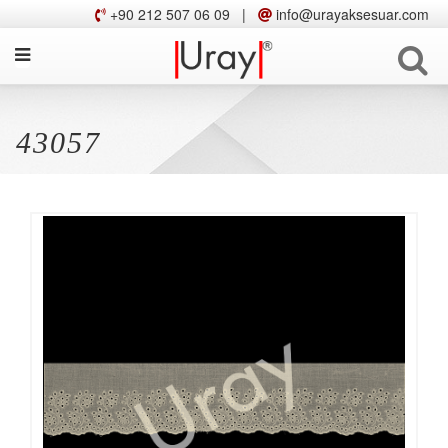
+90 212 507 06 09
|
info@urayaksesuar.com
43057