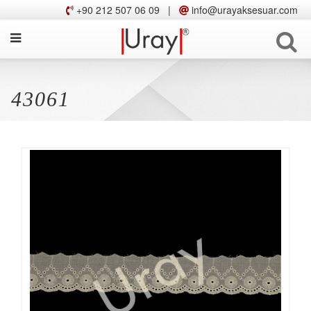
+90 212 507 06 09
|
info@urayaksesuar.com
43061