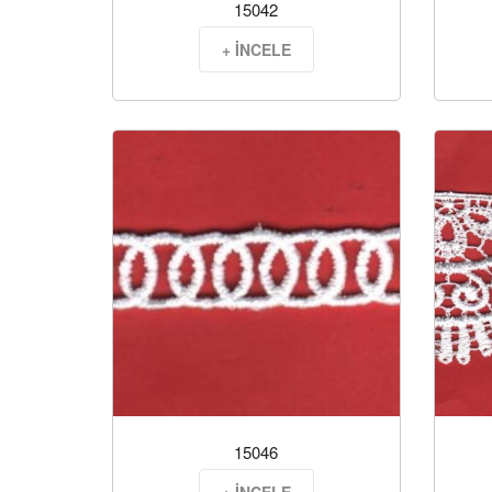
15042
+ İNCELE
15046