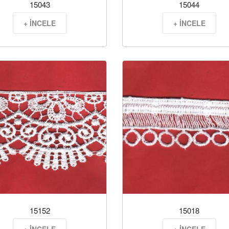
15043
15044
+ İNCELE
+ İNCELE
15152
15018