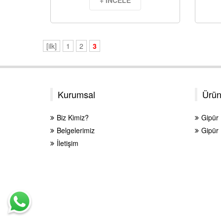
+ İNCELE
[ilk]
1
2
3
Kurumsal
Ürün
Biz Kimiz?
Gipür
Belgelerimiz
Gipür 
İletişim