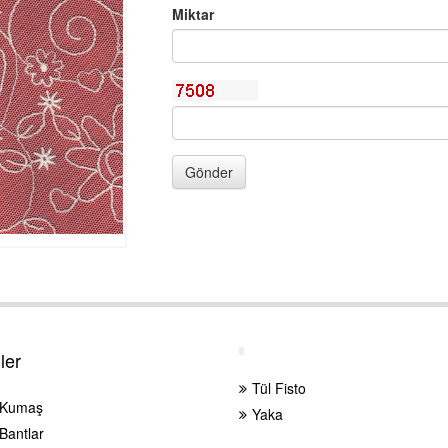
Miktar
Gönder
ler
Tül Fisto
 Kumaş
Yaka
Bantlar