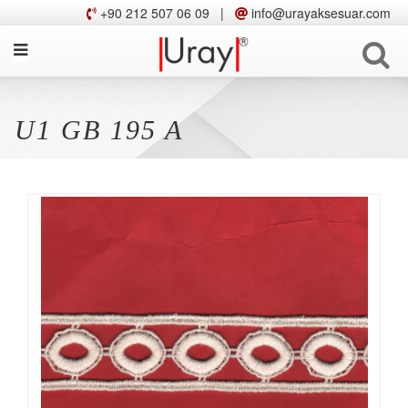
+90 212 507 06 09
|
info@urayaksesuar.com
U1 GB 195 A