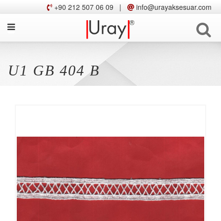
+90 212 507 06 09
|
info@urayaksesuar.com
U1 GB 404 B