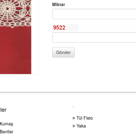
Miktar
Gönder
ler
Tül Fisto
 Kumaş
Yaka
Bantlar