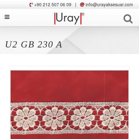
+90 212 507 06 09
|
info@urayaksesuar.com
U2 GB 230 A