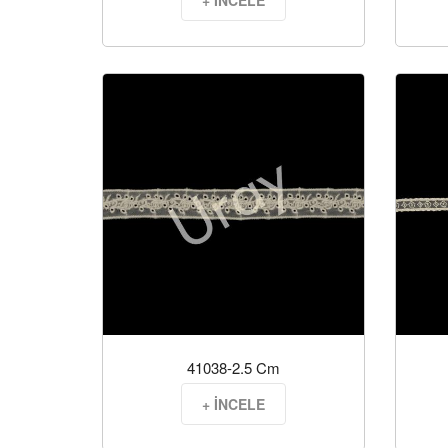
+ İNCELE
41038-2.5 Cm
+ İNCELE