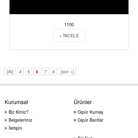
1100
+ İNCELE
[ilk]
4
5
6
7
8
[son >]
Kurumsal
Ürünler
Biz Kimiz?
Gipür Kumaş
Belgelerimiz
Gipür Bantlar
İletişim