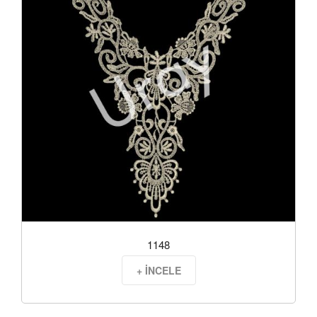
1148
+ İNCELE