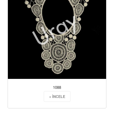
1088
+ İNCELE