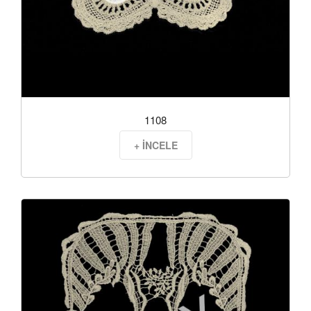
1108
+ İNCELE