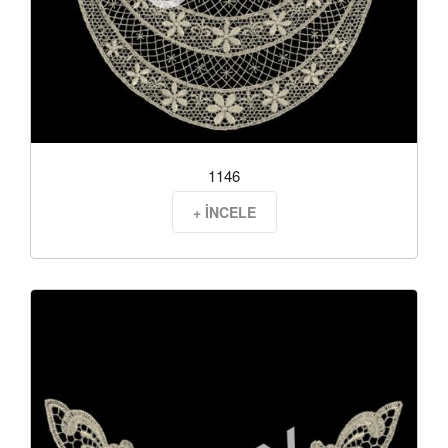
1146
+ İNCELE