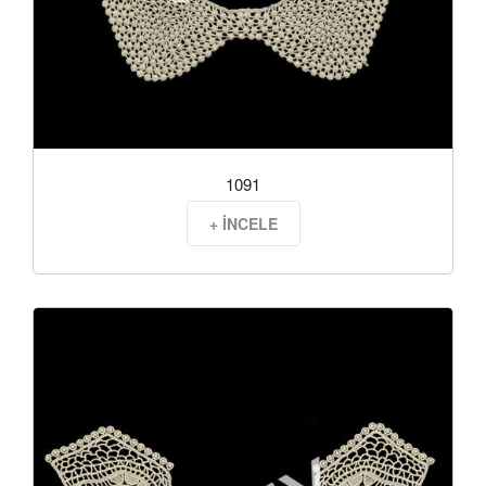
1091
+ İNCELE